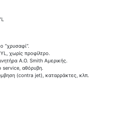
YL
ο “χρυσαφί”.
L, χωρίς προφίλτρο.
ινητήρα Α.Ο. Sm­ith Αμερικής.
service, αθόρυβη.
μβηση (contra jet), καταρράκτες, κλπ.