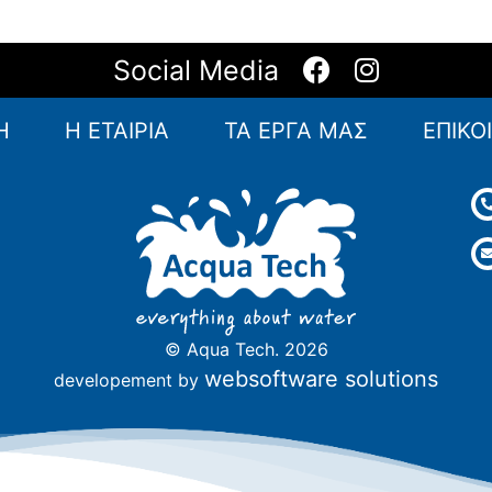
Social Media
Η
Η ΕΤΑΙΡΙΑ
ΤΑ ΕΡΓΑ ΜΑΣ
ΕΠΙΚΟ
© Aqua Tech. 2026
websoftware solutions
developement by